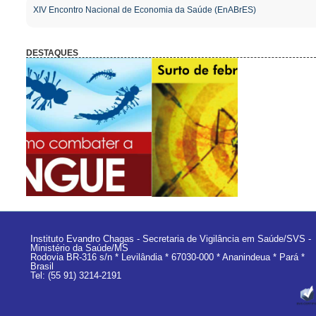
XIV Encontro Nacional de Economia da Saúde (EnABrES)
DESTAQUES
r-dengue
Febre-amarela-02
Instituto Evandro Chagas - Secretaria de Vigilância em Saúde/SVS -
Ministério da Saúde/MS
Rodovia BR-316 s/n * Levilândia * 67030-000 * Ananindeua * Pará *
Brasil
Tel: (55 91) 3214-2191