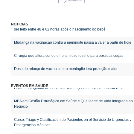
Reflexo branco nos olhos: entenda condição que assusta pais :teste deve
ser feito entre 48 e 62 horas após o nascimento do bebê
NOTICIAS
Mudança na vacinação contra a meningite passa a valer a partir de hoje
Cirurgia que altera cor do olho tem uso restrito para pessoas cegas
Dose de reforço de vacina contra meningite terá proteção maior
Hacia una Agenda de Servicios Verdes y Saludables en Costa Rica
EVENTOS EM SAÚDE
MBA em Gestão Estratégica em Saúde e Qualidade de Vida Integrada ao
Negócio
Curso: Triage y Clasificación de Pacientes en el Servicio de Urgencias y
Emergencias Médicas